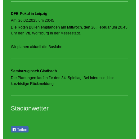
DFB-Pokal in Leipzig
Am: 26.02.2025 um 20:45
Die Roten Bullen empfangen am Mittwoch, den 26. Februar um 20.45
Uhr den VfL Wolfsburg in der Messestadt.
Wir planen aktuell die Busfahrt!
Sambazug nach Gladbach
Die Planungen laufen für den 34. Spieltag. Bei Interesse, bitte
kurzfristige Rückmeldung.
Stadionwetter
Teilen