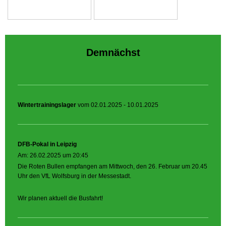
Demnächst
Wintertrainingslager
vom 02.01.2025 - 10.01.2025
DFB-Pokal in Leipzig
Am: 26.02.2025 um 20:45
Die Roten Bullen empfangen am Mittwoch, den 26. Februar um 20.45
Uhr den VfL Wolfsburg in der Messestadt.
Wir planen aktuell die Busfahrt!