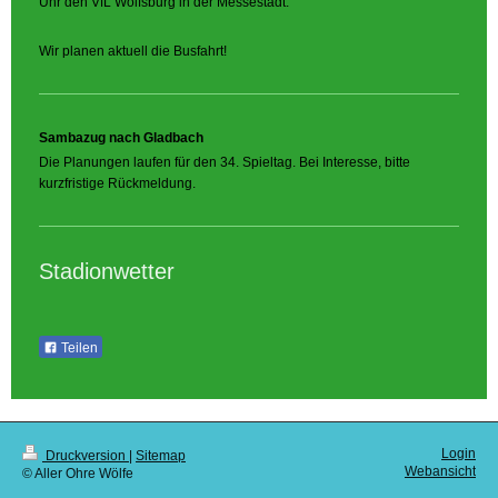
Uhr den VfL Wolfsburg in der Messestadt.
Wir planen aktuell die Busfahrt!
Sambazug nach Gladbach
Die Planungen laufen für den 34. Spieltag. Bei Interesse, bitte
kurzfristige Rückmeldung.
Stadionwetter
Teilen
Login
Druckversion
|
Sitemap
Webansicht
© Aller Ohre Wölfe