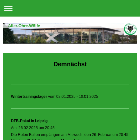
Aller-Ohre-Wölfe
Demnächst
Wintertrainingslager
vom 02.01.2025 - 10.01.2025
DFB-Pokal in Leipzig
Am: 26.02.2025 um 20:45
Die Roten Bullen empfangen am Mittwoch, den 26. Februar um 20.45