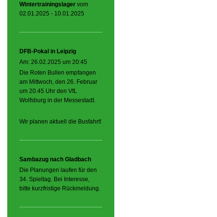
Wintertrainingslager
vom
02.01.2025 - 10.01.2025
DFB-Pokal in Leipzig
Am: 26.02.2025 um 20:45
Die Roten Bullen empfangen
am Mittwoch, den 26. Februar
um 20.45 Uhr den VfL
Wolfsburg in der Messestadt.
Wir planen aktuell die Busfahrt!
Sambazug nach Gladbach
Die Planungen laufen für den
34. Spieltag. Bei Interesse,
bitte kurzfristige Rückmeldung.