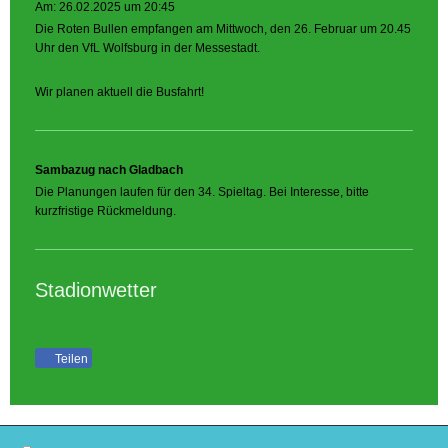
Am: 26.02.2025 um 20:45
Die Roten Bullen empfangen am Mittwoch, den 26. Februar um 20.45
Uhr den VfL Wolfsburg in der Messestadt.
Wir planen aktuell die Busfahrt!
Sambazug nach Gladbach
Die Planungen laufen für den 34. Spieltag. Bei Interesse, bitte
kurzfristige Rückmeldung.
Stadionwetter
Teilen