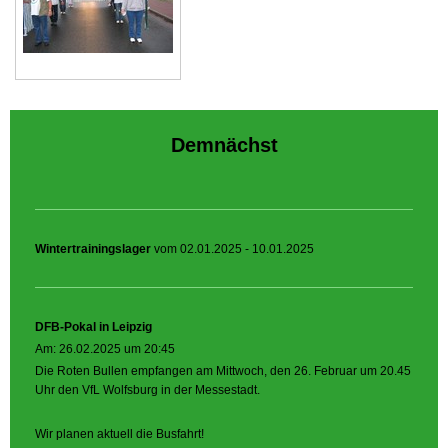
Demnächst
Wintertrainingslager
vom 02.01.2025 - 10.01.2025
DFB-Pokal in Leipzig
Am: 26.02.2025 um 20:45
Die Roten Bullen empfangen am Mittwoch, den 26. Februar um 20.45
Uhr den VfL Wolfsburg in der Messestadt.
Wir planen aktuell die Busfahrt!