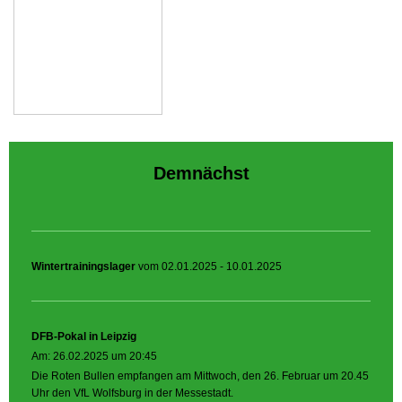
Demnächst
Wintertrainingslager
vom 02.01.2025 - 10.01.2025
DFB-Pokal in Leipzig
Am: 26.02.2025 um 20:45
Die Roten Bullen empfangen am Mittwoch, den 26. Februar um 20.45
Uhr den VfL Wolfsburg in der Messestadt.