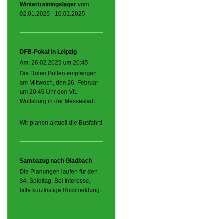
Wintertrainingslager
vom
02.01.2025 - 10.01.2025
DFB-Pokal in Leipzig
Am: 26.02.2025 um 20:45
Die Roten Bullen empfangen
am Mittwoch, den 26. Februar
um 20.45 Uhr den VfL
Wolfsburg in der Messestadt.
Wir planen aktuell die Busfahrt!
Sambazug nach Gladbach
Die Planungen laufen für den
34. Spieltag. Bei Interesse,
bitte kurzfristige Rückmeldung.